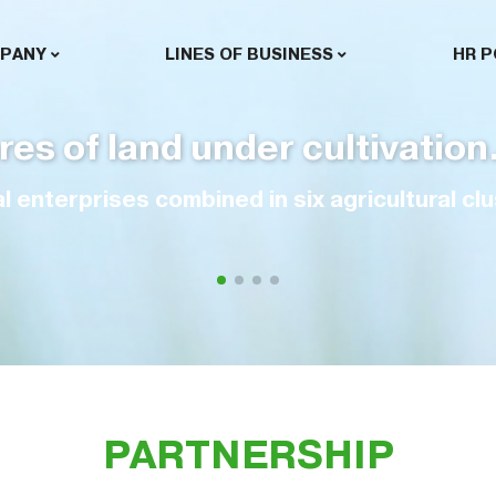
PANY
LINES OF BUSINESS
HR P
imultaneous storage.
 in Chernihiv, Sumy, Poltava and Kharkov reg
PARTNERSHIP