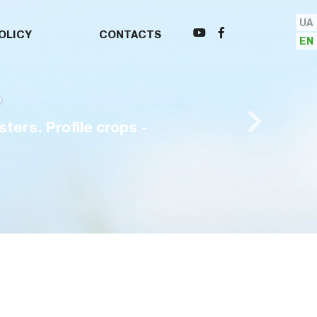
UA
OLICY
CONTACTS
EN
Amo
ions.
The p