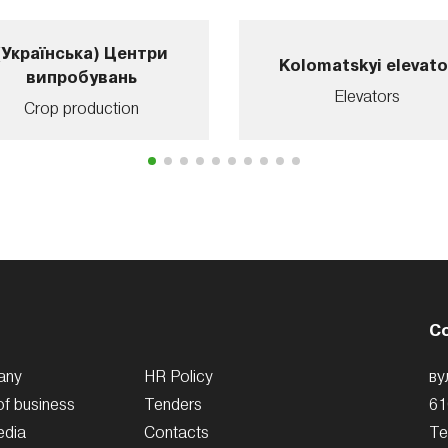
(Українська) Центри
Kolomatskyi elevato
випробувань
Elevators
Crop production
C
any
HR Policy
ву
of business
Tenders
61
edia
Contacts
Te