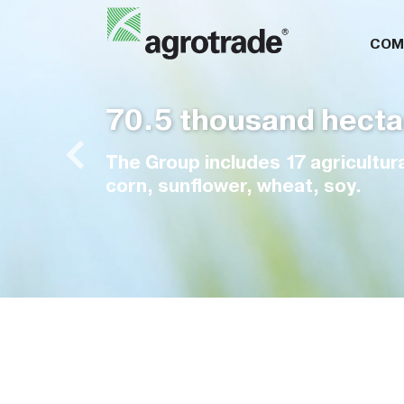
COM
570,000 tons of s
The group owns nine elevators