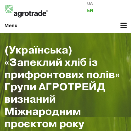
UA
EN
Menu
(Українська)
«Запеклий хліб із
прифронтових полів»
Групи АГРОТРЕЙД
визнаний
Міжнародним
проєктом року