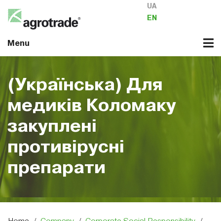
UA
EN
Menu
(Українська) Для
медиків Коломаку
закуплені
противірусні
препарати