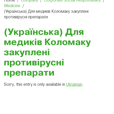
Home
/
Company
/
Corporate Social Responsibility
/
Medicine
/
(Українська) Для медиків Коломаку закуплені
противірусні препарати
(Українська) Для
медиків Коломаку
закуплені
противірусні
препарати
Sorry, this entry is only available in
Ukrainian
.