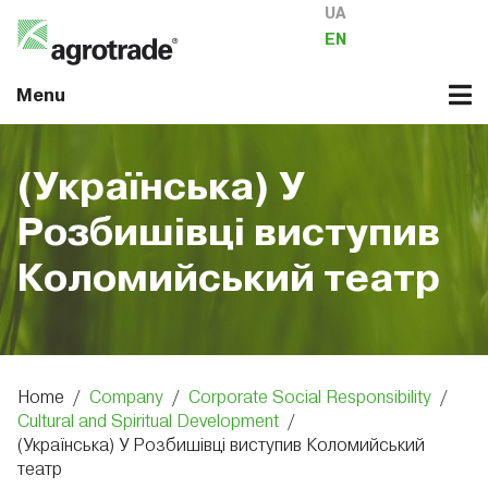
UA
EN
Menu
(Українська) У
Розбишівці виступив
Коломийський театр
Home
/
Company
/
Corporate Social Responsibility
/
Cultural and Spiritual Development
/
(Українська) У Розбишівці виступив Коломийський
театр