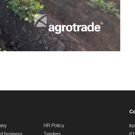
C
any
HR Policy
ву
of business
Tenders
61