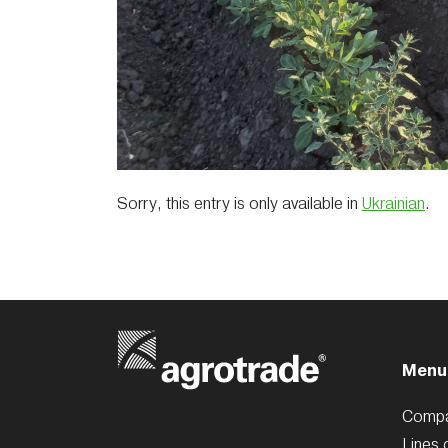
Sorry, this entry is only available in
Ukrainian
.
Menu
Comp
Lines 