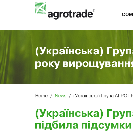
COM
(Українська) Гру
року вирощування
Home
/
News
/
(Українська) Група АГРОТ
(Українська) Гр
підбила підсумки