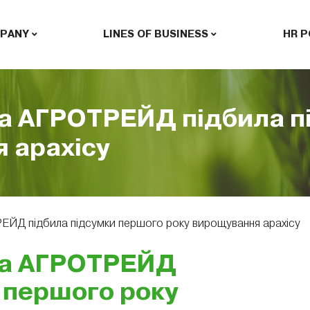
PANY
LINES OF BUSINESS
HR P
па АГРОТРЕЙД підбила 
 арахісу
РЕЙД підбила підсумки першого року вирощування арахісу
упа АГРОТРЕЙД
 першого року