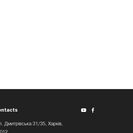
ontacts
л. Дмитрівська 31/35, Харків,
012