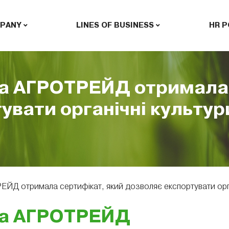
PANY
LINES OF BUSINESS
HR P
па АГРОТРЕЙД отримала 
увати органічні культур
ЕЙД отримала сертифікат, який дозволяє експортувати орга
упа АГРОТРЕЙД