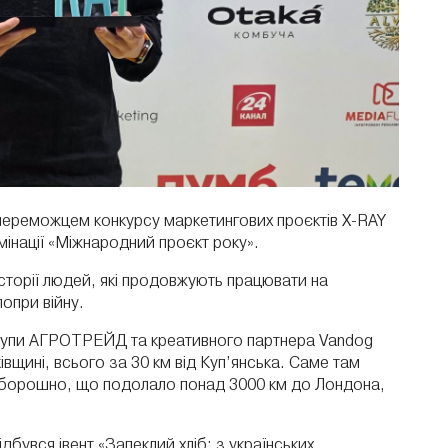
 переможцем конкурсу маркетингових проєктів X-RAY
мінації «Міжнародний проєкт року».
сторії людей, які продовжують працювати на
опри війну.
 Групи АГРОТРЕЙД та креативного партнера
Vandog
вщині, всього за 30 км від Куп’янська. Саме там
 борошно, що подолало понад 3000 км до Лондона,
ідбувся івент «Запеклий хліб: з українських