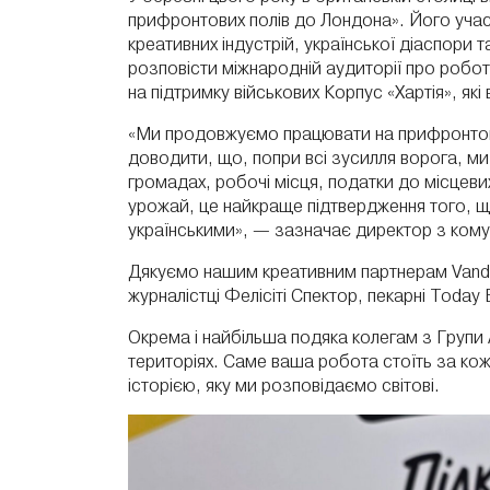
прифронтових полів до Лондона». Його учас
креативних індустрій, української діаспори
розповісти міжнародній аудиторії про роботу
на підтримку військових
Корпус «Хартія»
, як
«Ми продовжуємо працювати на прифронтови
доводити, що, попри всі зусилля ворога, ми
громадах, робочі місця, податки до місцевих
урожай, це найкраще підтвердження того, що
українськими», — зазначає директор з ко
Дякуємо нашим креативним партнерам Vand
журналістці Фелісіті Спектор, пекарні Today 
Окрема і найбільша подяка колегам з Груп
територіях. Саме ваша робота стоїть за к
історією, яку ми розповідаємо світові.