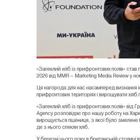
«Запеклий хліб із прифронтових полів» став
2026 від
MMR – Marketing Media Review
у но
Ця нагорода для нас насамперед визнання і
прифронтових територіях і вирощувати хліб п
«Запеклий хліб із прифронтових полів» від
Agency
розповідає про нашу роботу на Харкі
вирощується пшениця, з якої було змелене
де з нього спекли хліб.
У березні цього року в британській столиці в