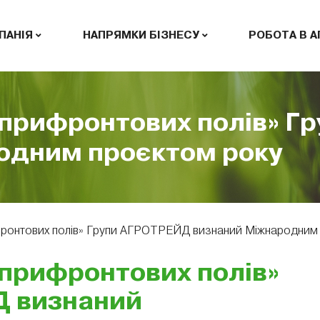
ПАНІЯ
НАПРЯМКИ БІЗНЕСУ
РОБОТА В 
з прифронтових полів» 
одним проєктом року
ифронтових полів» Групи АГРОТРЕЙД визнаний Міжнародним
з прифронтових полів»
Д визнаний