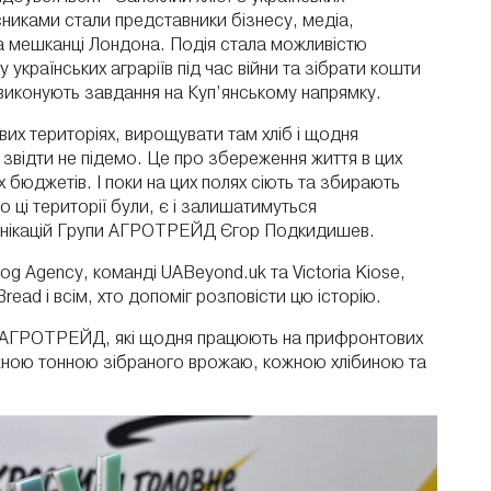
никами стали представники бізнесу, медіа,
 та мешканці Лондона. Подія стала можливістю
 українських аграріїв під час війни та зібрати кошти
і виконують завдання на Куп’янському напрямку.
х територіях, вирощувати там хліб і щодня
 звідти не підемо. Це про збереження життя в цих
 бюджетів. І поки на цих полях сіють та збирають
 ці території були, є і залишатимуться
мунікацій Групи АГРОТРЕЙД Єгор Подкидишев.
og Agency, команді
UABeyond.uk
та
Victoria Kiose
,
Bread і всім, хто допоміг розповісти цю історію.
и АГРОТРЕЙД, які щодня працюють на прифронтових
ожною тонною зібраного врожаю, кожною хлібиною та