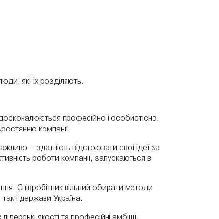
юди, які їх розділяють.
 вдосконалюються професійно і особистісно.
зростанню компанії.
 важливо – здатність відстоювати свої ідеї за
тивність роботи компанії, запускаються в
ення. Співробітник вільний обирати методи
 так і держави Україна.
ідерські якості та професійні амбіції,