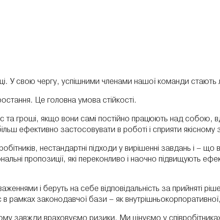
тиці. У свою чергу, успішними членами нашої команди стають л
зростання. Це головна умова стійкості.
час та гроші, якщо вони самі постійно працюють над собою,
ільш ефективно застосовувати в роботі і сприяти якісному 
івробітників, нестандартні підходи у вирішенні завдань і – що
альні пропозиції, які переконливо і наочно підвищують ефек
аженнями і беруть на себе відповідальність за прийняті ріш
іє в рамках законодавчої бази – як внутрішньокорпоративної,
ому завжди враховуємо ризики. Ми цінуємо у співробітниках л