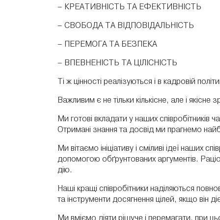
– КРЕАТИВНІСТЬ ТА ЕФЕКТИВНІСТЬ
– СВОБОДА ТА ВІДПОВІДАЛЬНІСТЬ
– ПЕРЕМОГА ТА БЕЗПЕКА
– ВПЕВНЕНІСТЬ ТА ЦІЛІСНІСТЬ
Ті ж цінності реалізуються і в кадровій полі
Важливим є не тільки кількісне, але і якісне 
Ми готові вкладати у наших співробітників 
Отримані знання та досвід ми прагнемо найб
Ми вітаємо ініціативу і сміливі ідеї наших сп
допомогою обґрунтованих аргументів. Раціон
дію.
Наші кращі співробітники наділяються повнов
та інструменти досягнення цілей, якщо він д
Ми вміємо діяти рішуче і перемагати, при ць