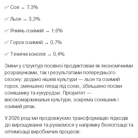
✅ Соя → 7,3%
✅ Льон → 3,3%
✅ Ячмінь озимий → 1,6%
✅ Горох озимий → 0,7%
✅ Технічні коноплі → 0,4%
Зміни у структурі посівної продиктовані як економічними
розрахунками, так і результатами попереднього
сезону: додано нішеві культури — льон та озимий
горох, зменшено площі під соєю, збільшено посіви
соняшнику та кукурудзи. Пріоритет —
високомаржинальні культури, зокрема соняшник і
озимий ріпак.
У 2026 році ми продовжуємо трансформацію підходів
до вирощування та рухаємося у напрямку біологізації та
оптимізації виробничих процесів: